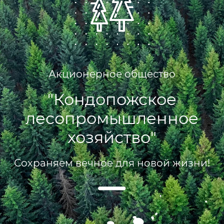
Акционерное общество
"Кондопожское
лесопромышленное
хозяйство"
Сохраняем вечное для новой жизни!